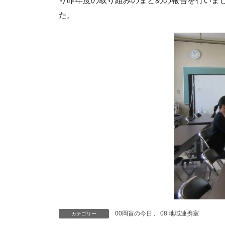
り昨年度の取り組みのまとめの報告を行いま
た。
00岡盲の今日
、
08 地域連携室
カテゴリー