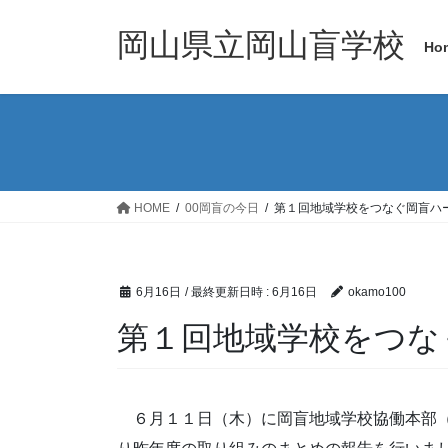
コ
ナ
ン
ビ
岡山県立岡山盲学校
Ho
テ
ゲ
ン
ー
ツ
シ
へ
ョ
ス
ン
キ
に
ッ
移
HOME
00岡盲の今日
第１回地域学校をつなぐ岡盲ハ
プ
動
6月16日
/ 最終更新日時 :
6月16日
okamo100
第１回地域学校をつな
６月１１日（木）に岡盲地域学校協働本部（