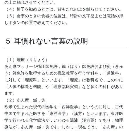
の上に触れさせてください。
（４）椅子を勧めるときは、背もたれの上を触らせてください。
（５）食事のときの食器の位置は、時計の文字盤または電話の押
しボタンの位置で教えてください。
５ 耳慣れない言葉の説明
（１）理療（りりょう）
あん摩マッサージ指圧師免許，鍼（はり）師免許および灸（きゅ
う）師免許を取得するための職業教育を行う学科を，「普通科」
に対して「理療科」といいます。「理療」は教科名で，この中に
「人体の構造と機能」や「理療臨床実習」など多くの科目があり
ます。
（２）あん摩，鍼，灸
欧米で生まれた現代の医学を「西洋医学」というのに対し，古代
中国で生まれた医学を「東洋医学」（漢方）といいます。東洋医
学で行われる化学療法が，いわゆる湯液（漢方薬）であり，物理
療法が，あん摩・鍼・灸です。しかし，現在では，「あん摩」の