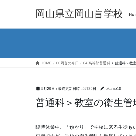
コ
ナ
ン
ビ
岡山県立岡山盲学校
Ho
テ
ゲ
ン
ー
ツ
シ
へ
ョ
ス
ン
キ
に
ッ
移
HOME
00岡盲の今日
04 高等部普通科
普通科＞教
プ
動
5月29日
/ 最終更新日時 :
5月29日
okamo10
普通科＞教室の衛生管
臨時休業中、「預かり」で学校に来る生徒も