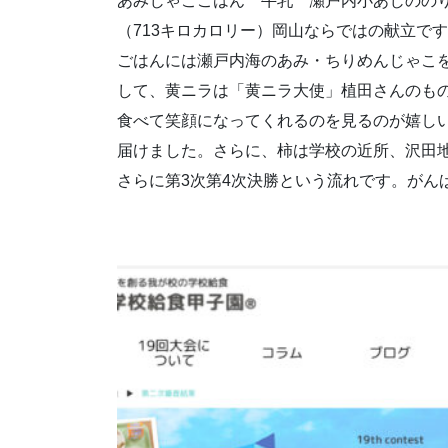
あみじゃこごはん 牛乳 瀬戸内小あじのの
（713キロカロリー）岡山ならではの献立で
ごはんには瀬戸内海のあみ・ちりめんじゃこ
して、黄ニラは「黄ニラ大使」植田さんのも
食べて笑顔になってくれるのを見るのが嬉し
届けました。さらに、柿は学校の近所、沢田地
さらに第3次第4次決勝という流れです。がん