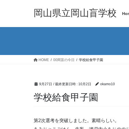
コ
ナ
ン
ビ
岡山県立岡山盲学校
Ho
テ
ゲ
ン
ー
ツ
シ
へ
ョ
ス
ン
キ
に
ッ
移
HOME
00岡盲の今日
学校給食甲子園
プ
動
9月27日
/ 最終更新日時 :
10月2日
okamo10
学校給食甲子園
第2次選考を突破しました。素晴らしい。