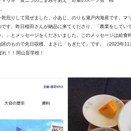
りマリネ 黄ニラのごまみそあえ 野菜のスープ煮 柿
す。
を乾煎りして混ぜました。小あじ、のりも瀬戸内海産です。マ
のです。昨日植田さんが納品に来てくださり、「農業をしてい
い。」とメッセージをくださいました。このメッセージは給食
区のもので先日収穫、まさに「もぎたて」です。（2023年11
ばれ！！岡山盲学校！