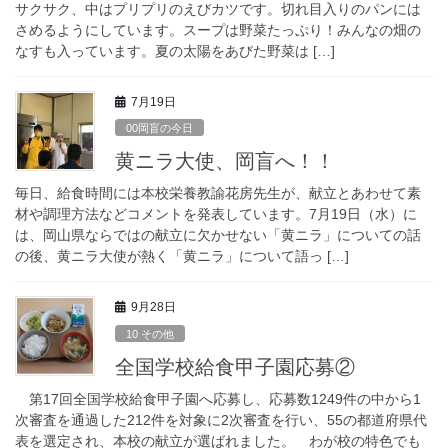
サクサク、中はプリプリのえびカツです。切れ目入りのパンには
さめるようにしています。スープは野菜たっぷり！みんなの畑の
なすも入っています。夏の太陽をあびた野菜は […]
7月19日
00岡盲の今日
黄ニラ大使、岡盲へ！！
毎日、給食時間には本校栄養教諭花房先生が、献立とあわせて素
材や調理方法などコメントを発表しています。7月19日（水）に
は、岡山県ならではの献立に欠かせない「黄ニラ」についての話
の後、黄ニラ大使が熱く「黄ニラ」について語っ […]
9月28日
10 その他
全国学校給食甲子園応募②
第17回全国学校給食甲子園へ応募し、応募数1249件の中から1
次審査を通過した212件を対象に2次審査を行い、55の都道府県代
表を選定され、本校の献立が選ばれました。 わが校の特色でも