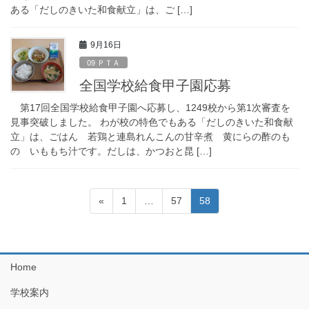
ある「だしのきいた和食献立」は、ご […]
9月16日
09 ＰＴＡ
全国学校給食甲子園応募
第17回全国学校給食甲子園へ応募し、1249校から第1次審査を
見事突破しました。 わが校の特色でもある「だしのきいた和食献
立」は、ごはん 若鶏と連島れんこんの甘辛煮 黄にらの酢のも
の いももち汁です。だしは、かつおと昆 […]
投
固
固
固
«
1
…
57
58
稿
定
定
定
ペ
ペ
ペ
ナ
ー
ー
ー
ビ
ジ
ジ
ジ
Home
ゲ
学校案内
ー