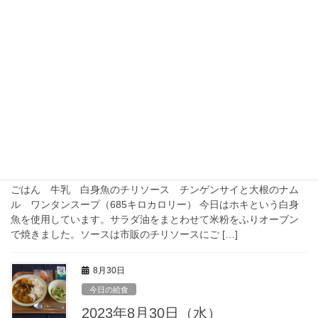
2023年9月1日（金）の給食
牛丼 牛乳 即席漬け 小魚のごまがらめ（679キロカロリー）
岡山県産の牛肉を使用した牛丼です。にんじんやたまねぎ、こん
にゃくも入れてボリュームいっぱい、栄養のバランスも良くして
います。丼のメニューは食べやすいので短時間 […]
8月31日
今日の給食
2023年8月31日（木）の給食
ごはん 牛乳 白身魚のチリソース チンゲンサイと大根のナム
ル ワンタンスープ（685キロカロリー） 今日はホキという白身
魚を使用しています。サラダ油をまとわせて米粉をふりオーブン
で焼きました。ソースは市販のチリソースにご […]
8月30日
今日の給食
2023年8月30日（水）