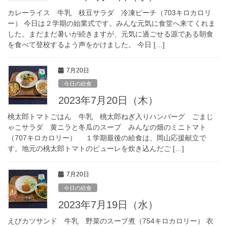
カレーライス 牛乳 枝豆サラダ 冷凍ピーチ（703キロカロリ
ー） 今日は２学期の始業式です。みんな元気に食堂へ来てくれま
した。まだまだ暑いが続きますが、元気に過ごせる源である朝食
を食べて登校するよう声をかけました。 今日 […]
7月20日
今日の給食
2023年7月20日（木）
桃太郎トマトごはん 牛乳 桃太郎ねぎ入りハンバーグ ごまじ
ゃこサラダ 黄ニラと冬瓜のスープ みんなの畑のミニトマト
（707キロカロリー） １学期最後の給食は、岡山応援献立で
す。地元の桃太郎トマトのピューレを炊き込んだご […]
7月20日
今日の給食
2023年7月19日（水）
えびカツサンド 牛乳 野菜のスープ煮（754キロカロリー） 衣